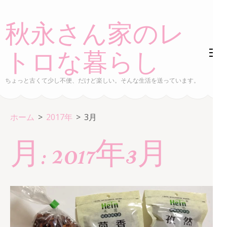
コ
ン
秋永さん家のレ
テ
ン
トロな暮らし
ツ
へ
ちょっと古くて少し不便、だけど楽しい。そんな生活を送っています。
ス
キ
ホーム
>
2017年
>
3月
ッ
プ
月:
2017年3月
(Enter
を
押
す)