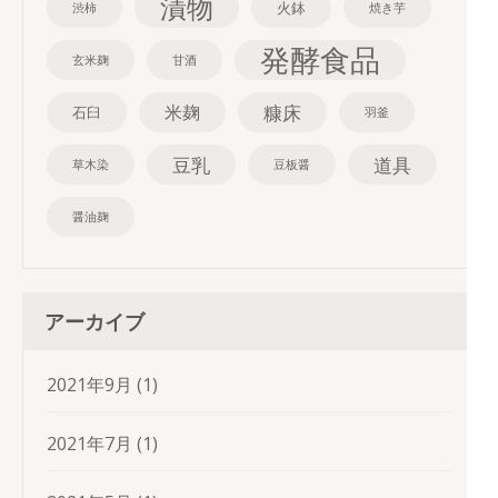
漬物
火鉢
渋柿
焼き芋
発酵食品
玄米麹
甘酒
糠床
米麹
石臼
羽釜
豆乳
道具
草木染
豆板醤
醤油麹
アーカイブ
2021年9月
(1)
2021年7月
(1)