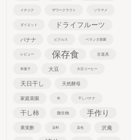
イチジク
ザワークラウト
ソラマメ
ドライフルーツ
ダイエット
バナナ
ピクルス
ベランダ菜園
保存食
古道具
レビュー
大豆
和菓子
大豆コーヒー
天日干し
天然酵母
家庭菜園
布
干しバナナ
手作り
干し柿
微生物
沢庵
果実酢
染料
染色