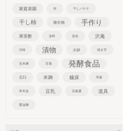
家庭菜園
布
干しバナナ
手作り
干し柿
微生物
沢庵
果実酢
染料
染色
漬物
火鉢
渋柿
焼き芋
発酵食品
玄米麹
甘酒
糠床
米麹
石臼
羽釜
豆乳
道具
草木染
豆板醤
醤油麹