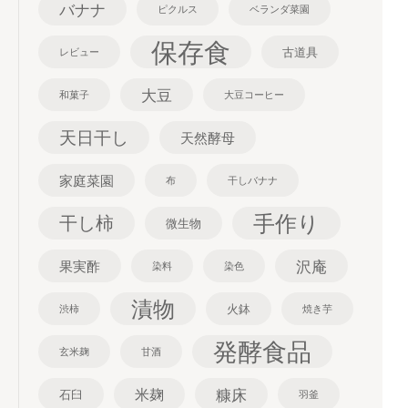
バナナ
ピクルス
ベランダ菜園
保存食
古道具
レビュー
大豆
和菓子
大豆コーヒー
天日干し
天然酵母
家庭菜園
布
干しバナナ
手作り
干し柿
微生物
沢庵
果実酢
染料
染色
漬物
火鉢
渋柿
焼き芋
発酵食品
玄米麹
甘酒
糠床
米麹
石臼
羽釜