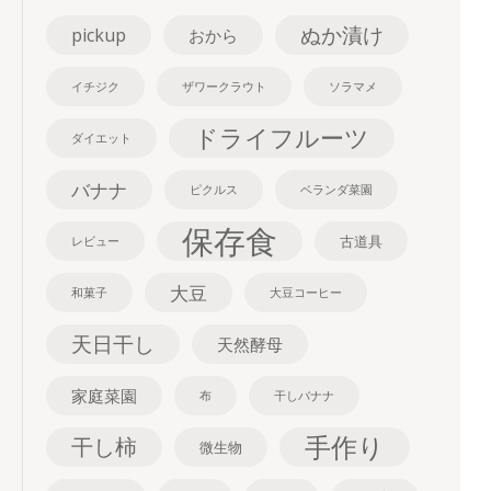
ぬか漬け
pickup
おから
イチジク
ザワークラウト
ソラマメ
ドライフルーツ
ダイエット
バナナ
ピクルス
ベランダ菜園
保存食
古道具
レビュー
大豆
和菓子
大豆コーヒー
天日干し
天然酵母
家庭菜園
布
干しバナナ
手作り
干し柿
微生物