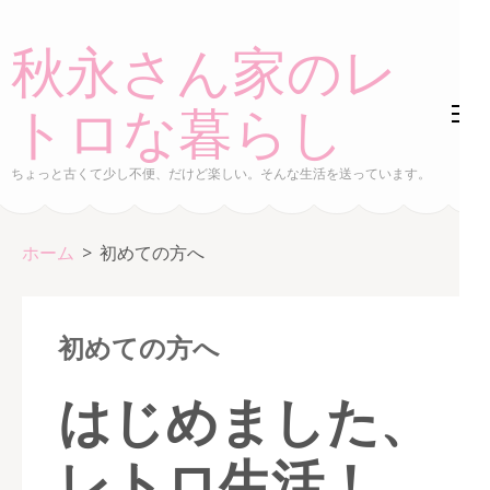
コ
ン
秋永さん家のレ
テ
ン
トロな暮らし
ツ
へ
ちょっと古くて少し不便、だけど楽しい。そんな生活を送っています。
ス
キ
ホーム
>
初めての方へ
ッ
プ
(Enter
初めての方へ
を
押
はじめました、
す)
レトロ生活！