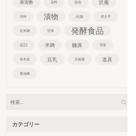
沢庵
果実酢
染料
染色
漬物
火鉢
渋柿
焼き芋
発酵食品
玄米麹
甘酒
糠床
米麹
石臼
羽釜
豆乳
道具
草木染
豆板醤
醤油麹
検
索:
カテゴリー