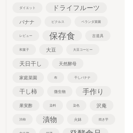
ドライフルーツ
ダイエット
バナナ
ピクルス
ベランダ菜園
保存食
古道具
レビュー
大豆
和菓子
大豆コーヒー
天日干し
天然酵母
家庭菜園
布
干しバナナ
手作り
干し柿
微生物
沢庵
果実酢
染料
染色
漬物
火鉢
渋柿
焼き芋