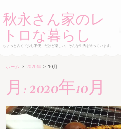
コ
ン
秋永さん家のレ
テ
ン
トロな暮らし
ツ
へ
ちょっと古くて少し不便、だけど楽しい。そんな生活を送っています。
ス
キ
ホーム
>
2020年
>
10月
ッ
プ
月:
2020年10月
(Enter
を
押
す)