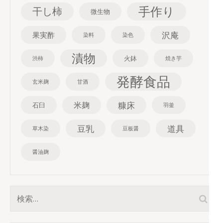
手作り
干し柿
微生物
沢庵
果実酢
染料
染色
漬物
火鉢
渋柿
焼き芋
発酵食品
玄米麹
甘酒
糠床
米麹
石臼
羽釜
豆乳
道具
草木染
豆板醤
醤油麹
検
索: