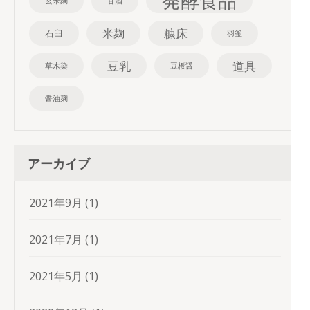
発酵食品
玄米麹
甘酒
糠床
米麹
石臼
羽釜
豆乳
道具
草木染
豆板醤
醤油麹
アーカイブ
2021年9月
(1)
2021年7月
(1)
2021年5月
(1)