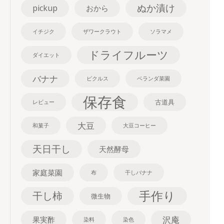
ぬか漬け
pickup
おから
イチジク
ザワークラウト
ソラマメ
ドライフルーツ
ダイエット
バナナ
ピクルス
ベランダ菜園
保存食
古道具
レビュー
大豆
和菓子
大豆コーヒー
天日干し
天然酵母
家庭菜園
布
干しバナナ
手作り
干し柿
微生物
沢庵
果実酢
染料
染色