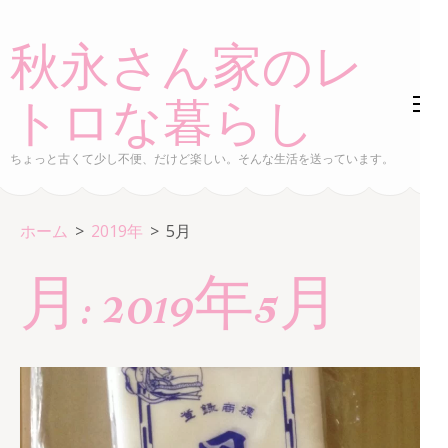
コ
ン
秋永さん家のレ
テ
ン
トロな暮らし
ツ
へ
ちょっと古くて少し不便、だけど楽しい。そんな生活を送っています。
ス
キ
ホーム
>
2019年
>
5月
ッ
プ
月:
2019年5月
(Enter
を
押
す)