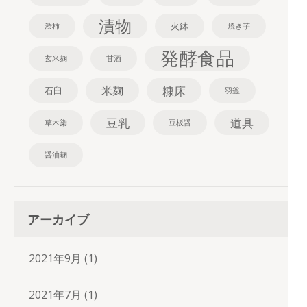
漬物
火鉢
渋柿
焼き芋
発酵食品
玄米麹
甘酒
糠床
米麹
石臼
羽釜
豆乳
道具
草木染
豆板醤
醤油麹
アーカイブ
2021年9月
(1)
2021年7月
(1)