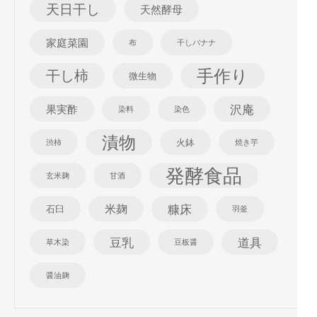
天日干し
天然酵母
家庭菜園
布
干しバナナ
手作り
干し柿
微生物
沢庵
果実酢
染料
染色
漬物
火鉢
渋柿
焼き芋
発酵食品
玄米麹
甘酒
糠床
米麹
石臼
羽釜
豆乳
道具
草木染
豆板醤
醤油麹