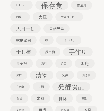
保存食
古道具
レビュー
大豆
和菓子
大豆コーヒー
天日干し
天然酵母
家庭菜園
布
干しバナナ
手作り
干し柿
微生物
沢庵
果実酢
染料
染色
漬物
火鉢
渋柿
焼き芋
発酵食品
玄米麹
甘酒
糠床
米麹
石臼
羽釜
豆乳
道具
草木染
豆板醤