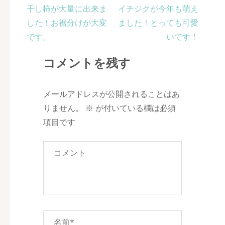
投
干し柿が大量に出来ま
イチジクが今年も萌え
稿
した！お裾分けが大変
ました！とっても可愛
ナ
です。
いです！
ビ
コメントを残す
ゲ
ー
シ
メールアドレスが公開されることはあ
ョ
りません。
※
が付いている欄は必須
ン
項目です