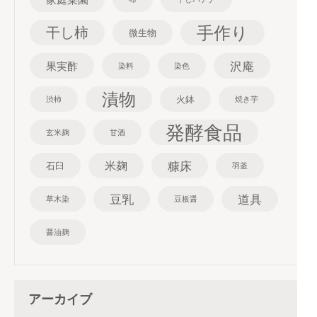
手作り
干し柿
微生物
沢庵
果実酢
染料
染色
漬物
火鉢
渋柿
焼き芋
発酵食品
玄米麹
甘酒
糠床
米麹
石臼
羽釜
豆乳
道具
草木染
豆板醤
醤油麹
アーカイブ