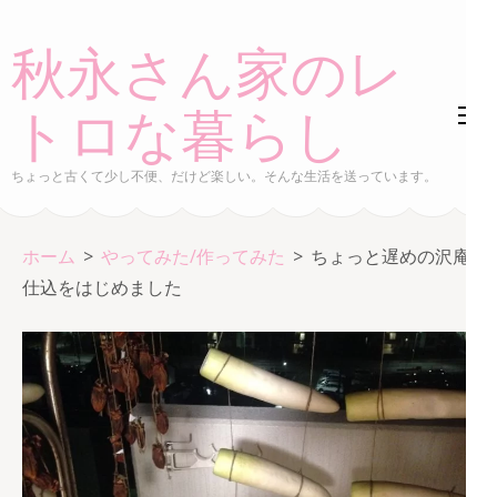
コ
ン
秋永さん家のレ
テ
ン
トロな暮らし
ツ
へ
ちょっと古くて少し不便、だけど楽しい。そんな生活を送っています。
ス
キ
ホーム
>
やってみた/作ってみた
>
ちょっと遅めの沢庵
ッ
仕込をはじめました
プ
(Enter
を
押
す)