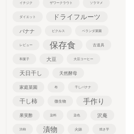
イチジク
ザワークラウト
ソラマメ
ドライフルーツ
ダイエット
バナナ
ピクルス
ベランダ菜園
保存食
古道具
レビュー
大豆
和菓子
大豆コーヒー
天日干し
天然酵母
家庭菜園
布
干しバナナ
手作り
干し柿
微生物
沢庵
果実酢
染料
染色
漬物
火鉢
渋柿
焼き芋