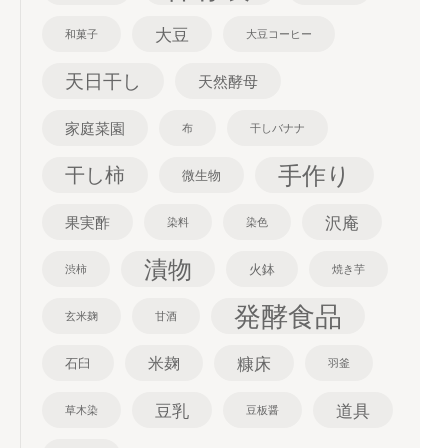
大豆
和菓子
大豆コーヒー
天日干し
天然酵母
家庭菜園
布
干しバナナ
手作り
干し柿
微生物
沢庵
果実酢
染料
染色
漬物
火鉢
渋柿
焼き芋
発酵食品
玄米麹
甘酒
糠床
米麹
石臼
羽釜
豆乳
道具
草木染
豆板醤