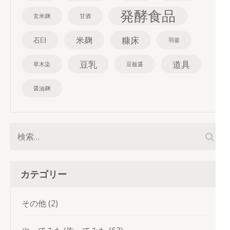
発酵食品
玄米麹
甘酒
糠床
米麹
石臼
羽釜
豆乳
道具
草木染
豆板醤
醤油麹
検
索:
カテゴリー
その他
(2)