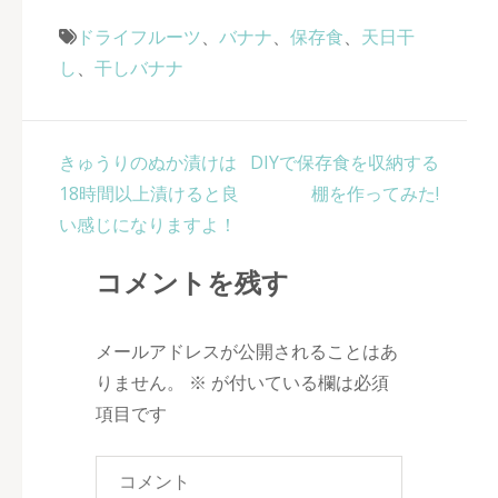
ドライフルーツ
、
バナナ
、
保存食
、
天日干
し
、
干しバナナ
投
きゅうりのぬか漬けは
DIYで保存食を収納する
稿
18時間以上漬けると良
棚を作ってみた!
ナ
い感じになりますよ！
ビ
コメントを残す
ゲ
ー
シ
メールアドレスが公開されることはあ
ョ
りません。
※
が付いている欄は必須
ン
項目です