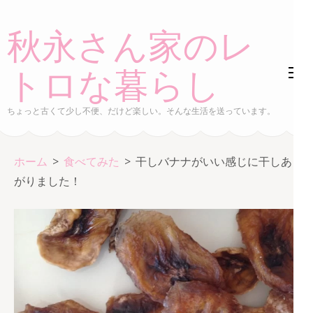
コ
ン
秋永さん家のレ
テ
ン
トロな暮らし
ツ
へ
ちょっと古くて少し不便、だけど楽しい。そんな生活を送っています。
ス
キ
ホーム
>
食べてみた
>
干しバナナがいい感じに干しあ
ッ
がりました！
プ
(Enter
を
押
す)