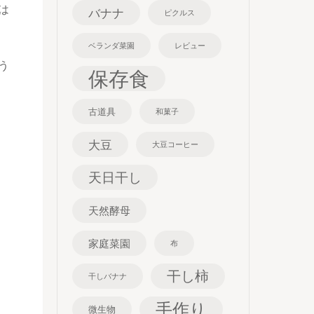
は
バナナ
ピクルス
ベランダ菜園
レビュー
う
保存食
古道具
和菓子
大豆
大豆コーヒー
天日干し
天然酵母
家庭菜園
布
干し柿
干しバナナ
手作り
微生物