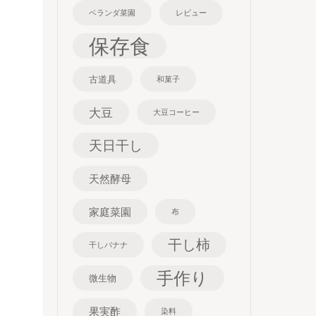
ベランダ菜園
レビュー
保存食
古道具
和菓子
大豆
大豆コーヒー
天日干し
天然酵母
家庭菜園
布
干し柿
干しバナナ
手作り
微生物
果実酢
染料