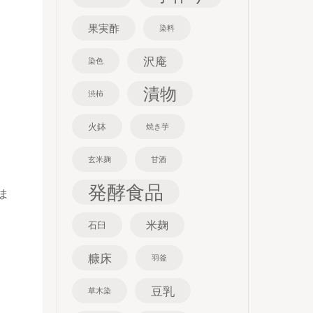
果実酢
染料
沢庵
染色
漬物
渋柿
火鉢
焼き芋
玄米麹
甘酒
発酵食品
ま
米麹
石臼
糠床
羽釜
豆乳
草木染