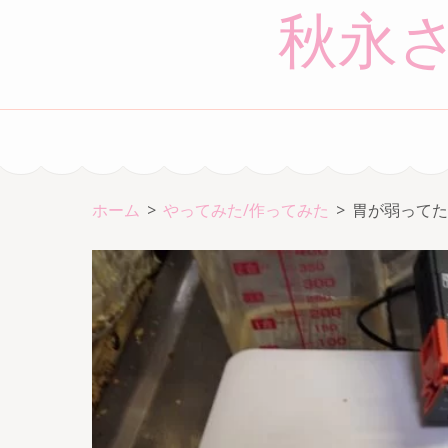
コ
秋永
ン
テ
ン
ツ
へ
ス
キ
ホーム
>
やってみた/作ってみた
>
胃が弱ってた
ッ
プ
(Enter
を
押
す)