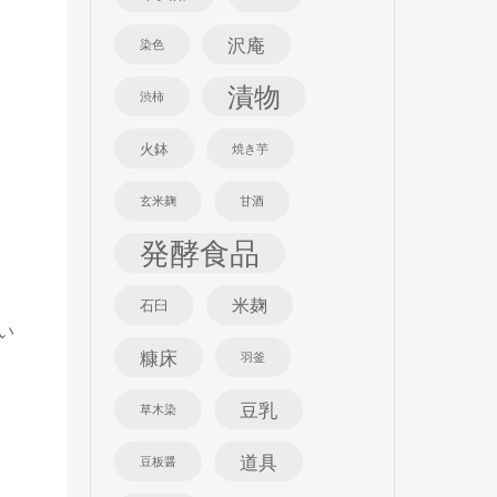
沢庵
染色
漬物
渋柿
火鉢
焼き芋
玄米麹
甘酒
発酵食品
米麹
石臼
い
糠床
羽釜
豆乳
草木染
道具
豆板醤