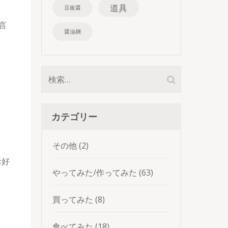
道具
豆板醤
言
醤油麹
検
索:
カテゴリー
その他
(2)
お好
やってみた/作ってみた
(63)
買ってみた
(8)
食べてみた
(18)