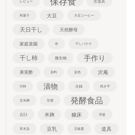
保存食
古道具
レビュー
大豆
和菓子
大豆コーヒー
天日干し
天然酵母
家庭菜園
布
干しバナナ
手作り
干し柿
微生物
沢庵
果実酢
染料
染色
漬物
火鉢
渋柿
焼き芋
発酵食品
玄米麹
甘酒
糠床
米麹
石臼
羽釜
豆乳
道具
草木染
豆板醤