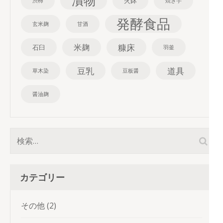
漬物
火鉢
渋柿
焼き芋
発酵食品
玄米麹
甘酒
糠床
米麹
石臼
羽釜
豆乳
道具
草木染
豆板醤
醤油麹
検
索:
カテゴリー
その他
(2)