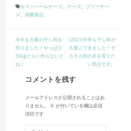
カマンベールチーズ
、
チーズ
、
ブリーチー
ズ
、
発酵食品
投
今年も大量の干し柿を
(2021)今年も干し柿が
稿
作りました！やっぱり
大量にできました！そ
ナ
30kgぐらい作らないと
ろそろ柿の木を育てた
ビ
ね！
い気分です。
ゲ
コメントを残す
ー
シ
ョ
メールアドレスが公開されることはあ
ン
りません。
※
が付いている欄は必須
項目です