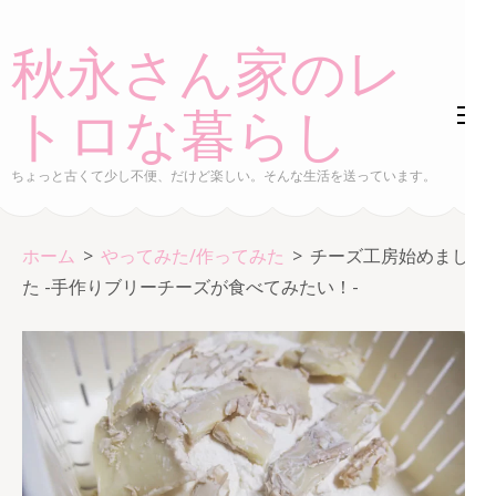
コ
ン
秋永さん家のレ
テ
ン
トロな暮らし
ツ
へ
ちょっと古くて少し不便、だけど楽しい。そんな生活を送っています。
ス
キ
ホーム
>
やってみた/作ってみた
>
チーズ工房始めまし
ッ
た -手作りブリーチーズが食べてみたい！-
プ
(Enter
を
押
す)