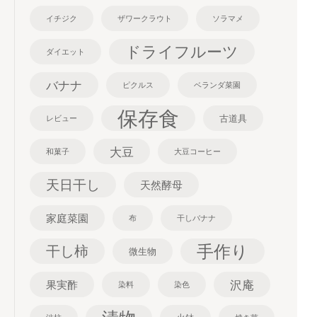
イチジク
ザワークラウト
ソラマメ
ドライフルーツ
ダイエット
バナナ
ピクルス
ベランダ菜園
保存食
古道具
レビュー
大豆
和菓子
大豆コーヒー
天日干し
天然酵母
家庭菜園
布
干しバナナ
手作り
干し柿
微生物
沢庵
果実酢
染料
染色