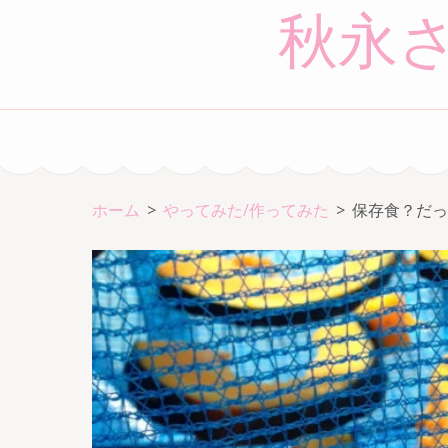
コ
秋永
ン
テ
ン
ツ
へ
ス
キ
ホーム
>
やってみた/作ってみた
>
保存食？だっ
ッ
プ
(Enter
を
押
す)