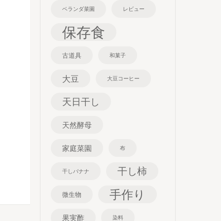
ベランダ菜園
レビュー
保存食
古道具
和菓子
大豆
大豆コーヒー
天日干し
天然酵母
家庭菜園
布
干し柿
干しバナナ
手作り
微生物
果実酢
染料