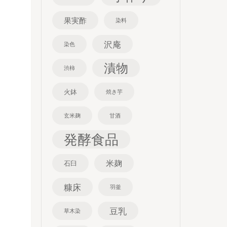
果実酢
染料
沢庵
染色
漬物
渋柿
火鉢
焼き芋
玄米麹
甘酒
発酵食品
米麹
石臼
糠床
羽釜
豆乳
草木染