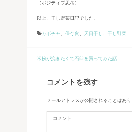
（ポジティブ思考）
以上、干し野菜日記でした。
カボチャ
、
保存食
、
天日干し
、
干し野菜
投
米粉が挽きたくて石臼を買ってみた話
稿
ナ
コメントを残す
ビ
ゲ
ー
メールアドレスが公開されることはあり
シ
ョ
ン