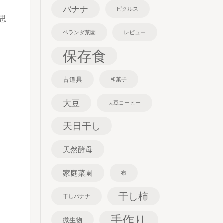
バナナ
ピクルス
思
ベランダ菜園
レビュー
保存食
古道具
和菓子
大豆
大豆コーヒー
天日干し
天然酵母
家庭菜園
布
干し柿
干しバナナ
手作り
微生物