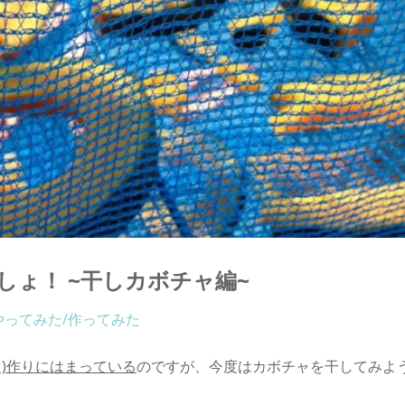
ょ！ ~干しカボチャ編~
やってみた/作ってみた
)作りにはまっている
のですが、今度はカボチャを干してみよ