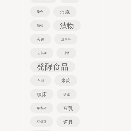
沢庵
染色
漬物
渋柿
火鉢
焼き芋
玄米麹
甘酒
発酵食品
米麹
石臼
糠床
羽釜
豆乳
草木染
道具
豆板醤