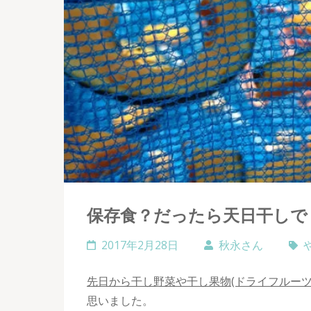
保存食？だったら天日干しでし
2017年2月28日
秋永さん
先日から干し野菜や干し果物(ドライフルーツ
思いました。