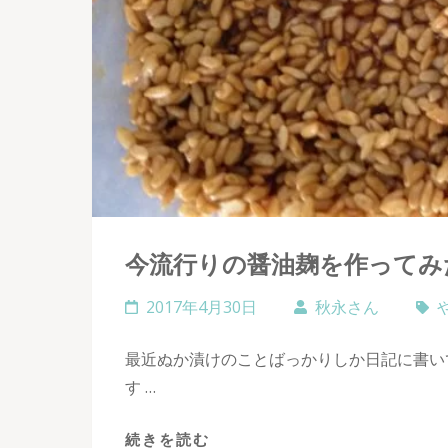
今流行りの醤油麹を作ってみた
2017年4月30日
秋永さん
最近ぬか漬けのことばっかりしか日記に書い
す …
続きを読む