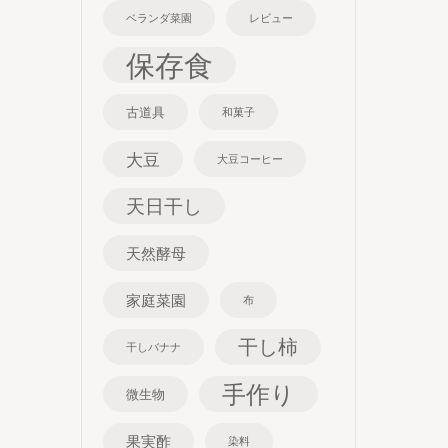
ベランダ菜園
レビュー
保存食
古道具
和菓子
大豆
大豆コーヒー
天日干し
天然酵母
家庭菜園
布
干し柿
干しバナナ
手作り
微生物
果実酢
染料