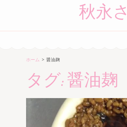
コ
秋永
ン
テ
ン
ツ
へ
ス
キ
ホーム
>
醤油麹
ッ
タグ:
醤油麹
プ
(Enter
を
押
す)