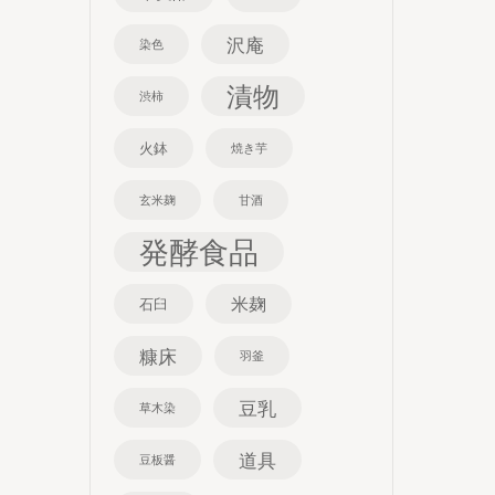
沢庵
染色
漬物
渋柿
火鉢
焼き芋
玄米麹
甘酒
発酵食品
米麹
石臼
糠床
羽釜
豆乳
草木染
道具
豆板醤