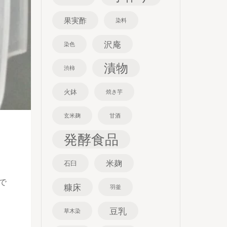
果実酢
染料
沢庵
染色
漬物
渋柿
火鉢
焼き芋
玄米麹
甘酒
発酵食品
米麹
石臼
で
糠床
羽釜
豆乳
草木染