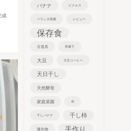
バナナ
ピクルス
完成
ベランダ菜園
レビュー
保存食
古道具
和菓子
大豆
大豆コーヒー
天日干し
天然酵母
家庭菜園
布
干し柿
干しバナナ
手作り
微生物