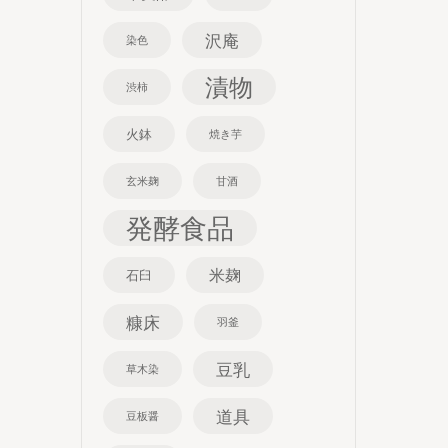
沢庵
染色
漬物
渋柿
火鉢
焼き芋
玄米麹
甘酒
発酵食品
米麹
石臼
糠床
羽釜
豆乳
草木染
道具
豆板醤