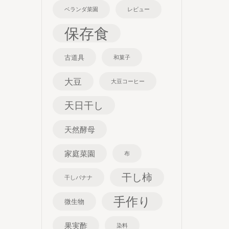
ベランダ菜園
レビュー
保存食
古道具
和菓子
大豆
大豆コーヒー
天日干し
天然酵母
家庭菜園
布
干し柿
干しバナナ
手作り
微生物
果実酢
染料