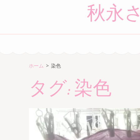
コ
秋永
ン
テ
ン
ツ
へ
ス
キ
ホーム
>
染色
ッ
タグ:
染色
プ
(Enter
を
押
す)