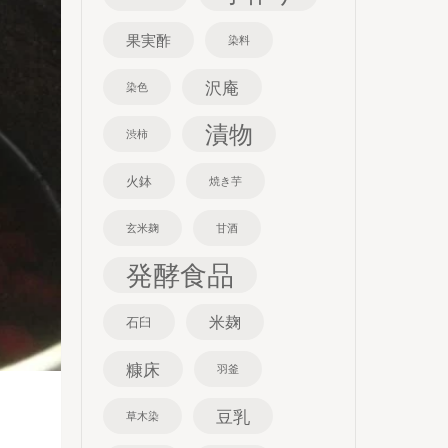
果実酢
染料
沢庵
染色
漬物
渋柿
火鉢
焼き芋
玄米麹
甘酒
発酵食品
米麹
石臼
糠床
羽釜
豆乳
草木染