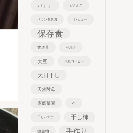
バナナ
ピクルス
ベランダ菜園
レビュー
保存食
古道具
和菓子
大豆
大豆コーヒー
天日干し
天然酵母
家庭菜園
布
干し柿
干しバナナ
手作り
微生物