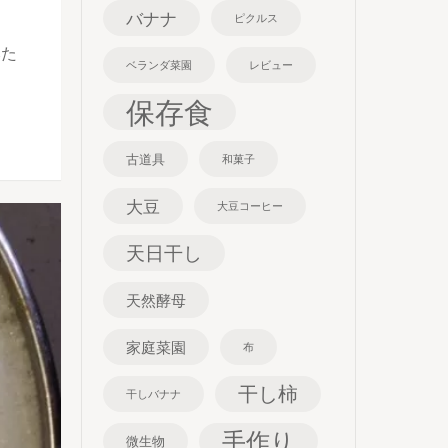
バナナ
ピクルス
みた
ベランダ菜園
レビュー
保存食
古道具
和菓子
大豆
大豆コーヒー
天日干し
天然酵母
家庭菜園
布
干し柿
干しバナナ
手作り
微生物