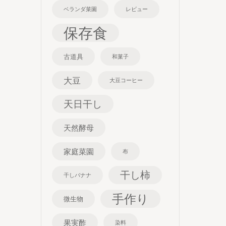
ベランダ菜園
レビュー
保存食
古道具
和菓子
大豆
大豆コーヒー
天日干し
天然酵母
家庭菜園
布
干し柿
干しバナナ
手作り
微生物
果実酢
染料