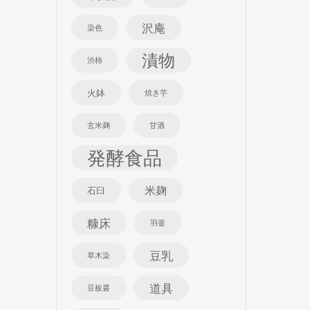
沢庵
染色
漬物
渋柿
火鉢
焼き芋
玄米麹
甘酒
発酵食品
米麹
石臼
糠床
羽釜
豆乳
草木染
道具
豆板醤