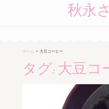
コ
秋永
ン
テ
ン
ツ
へ
ス
キ
ホーム
>
大豆コーヒー
ッ
タグ:
大豆コ
プ
(Enter
を
押
す)