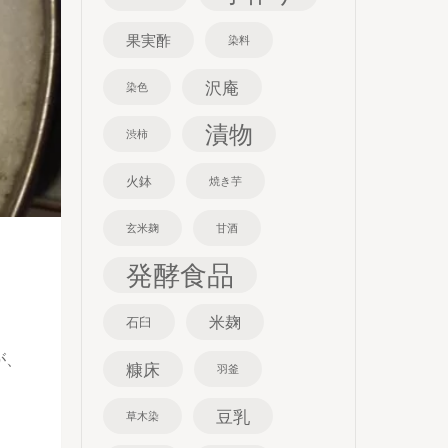
果実酢
染料
沢庵
染色
漬物
渋柿
火鉢
焼き芋
玄米麹
甘酒
発酵食品
米麹
石臼
が、
糠床
羽釜
豆乳
草木染