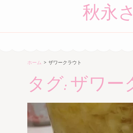
コ
秋永
ン
テ
ン
ツ
へ
ス
キ
ホーム
>
ザワークラウト
ッ
タグ:
ザワー
プ
(Enter
を
押
す)