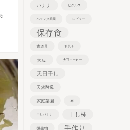
バナナ
ピクルス
ら
ベランダ菜園
レビュー
保存食
古道具
和菓子
大豆
大豆コーヒー
天日干し
天然酵母
家庭菜園
布
干し柿
干しバナナ
手作り
微生物