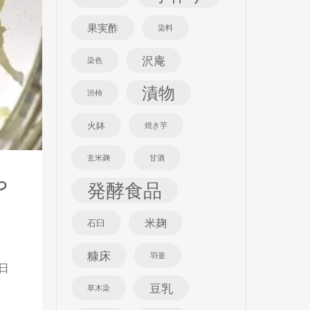
果実酢
染料
沢庵
染色
漬物
渋柿
火鉢
焼き芋
玄米麹
甘酒
っ
発酵食品
米麹
石臼
糠床
羽釜
日
豆乳
草木染