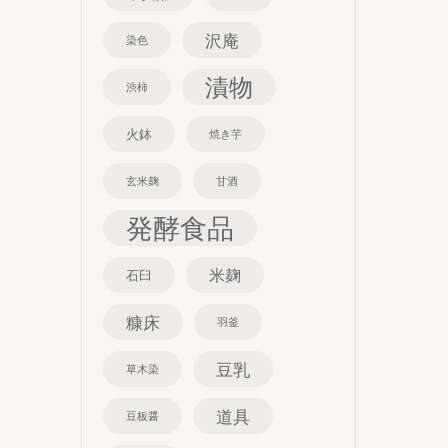
沢庵
染色
漬物
渋柿
火鉢
焼き芋
玄米麹
甘酒
発酵食品
米麹
石臼
糠床
羽釜
豆乳
草木染
道具
豆板醤