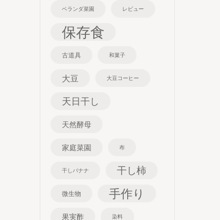
ベランダ菜園
レビュー
保存食
古道具
和菓子
大豆
大豆コーヒー
天日干し
天然酵母
家庭菜園
布
干し柿
干しバナナ
手作り
微生物
果実酢
染料