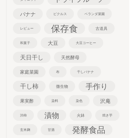
バナナ
ピクルス
ベランダ菜園
保存食
古道具
レビュー
大豆
和菓子
大豆コーヒー
天日干し
天然酵母
家庭菜園
布
干しバナナ
手作り
干し柿
微生物
沢庵
果実酢
染料
染色
漬物
火鉢
渋柿
焼き芋
発酵食品
玄米麹
甘酒