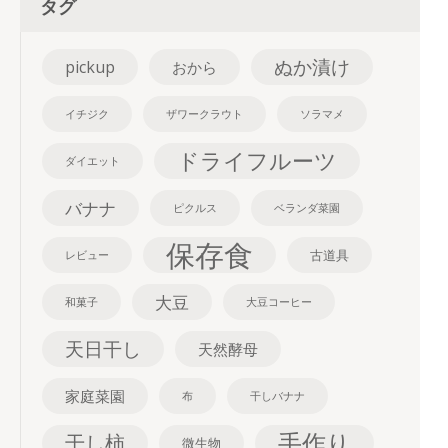
タグ
ぬか漬け
pickup
おから
イチジク
ザワークラウト
ソラマメ
ドライフルーツ
ダイエット
バナナ
ピクルス
ベランダ菜園
保存食
古道具
レビュー
大豆
和菓子
大豆コーヒー
天日干し
天然酵母
家庭菜園
布
干しバナナ
手作り
干し柿
微生物