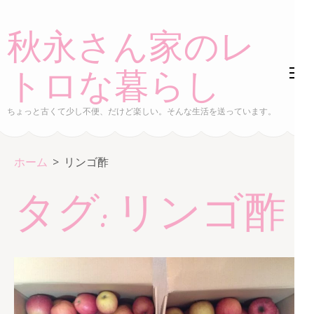
コ
ン
秋永さん家のレ
テ
ン
トロな暮らし
ツ
へ
ちょっと古くて少し不便、だけど楽しい。そんな生活を送っています。
ス
キ
ホーム
>
リンゴ酢
ッ
プ
タグ:
リンゴ酢
(Enter
を
押
す)