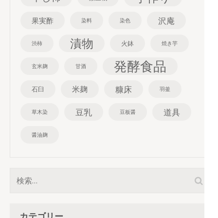
沢庵
果実酢
染料
染色
漬物
火鉢
渋柿
焼き芋
発酵食品
玄米麹
甘酒
糠床
米麹
石臼
羽釜
豆乳
道具
草木染
豆板醤
醤油麹
検
索:
カテゴリー